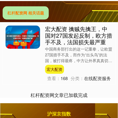
杠杆配资网 相关话题
宏大配资 擒贼先擒王，中
国对27国发起反制，欧方措
手不及，法国损失最严重
中国商务部打出的这一记重拳，让欧盟
27国措手不及，而作为“出头鸟”的法
国，被打得最疼，中方让外界真真切切
看到了，什么是“擒贼先擒王”。 23日零
宏大配资
点一过，中国对原....
查看：
168
分类：
在线配资服务
杠杆配资网文章已加载完成
沪深京指数