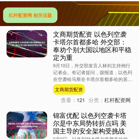
杠杆配资网 相关话题
文商期货配资 以色列空袭
卡塔尔首都多哈 外交部：
奉劝个别大国以地区和平稳
定为重
9月10日，外交部发言人林剑主持例行
记者会。有记者提问，据报道，以色列
在空袭哈马斯在卡塔尔首都多哈的居所
前向美国进行了通报。请问中方对此有
文商期货配资
何评论？ “我们对有关....
查看：
121
分类：
杠杆配资网
锦富优配 以色列空袭卡塔
尔是中东局势转折点吗 美
国主导的安全架构受挑战
9月9日，以色列对卡塔尔首都多哈的