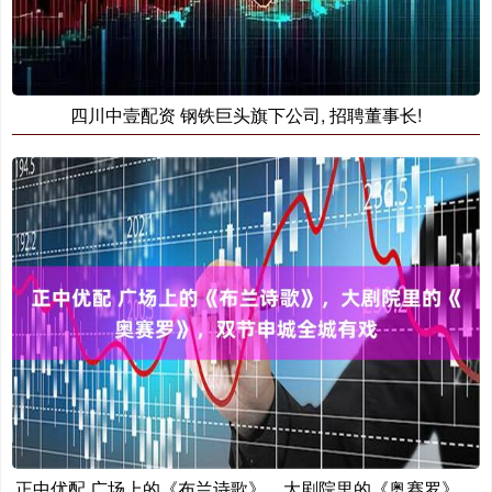
四川中壹配资 钢铁巨头旗下公司, 招聘董事长!
正中优配 广场上的《布兰诗歌》，大剧院里的《奥赛罗》，