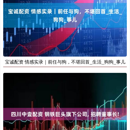
宝诚配资 情感实录｜前任与狗，不堪回首_生活_狗狗_事儿