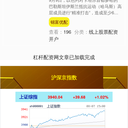
巴勒斯坦伊斯兰抵抗运动（哈马斯）高
层成员进行“精准打击”，造成至少6人
死亡，其中包括5名巴勒斯坦人和1名
锦富优配
卡塔尔内政部安全部队成....
查看：
196
分类：
线上股票配资
开户
杠杆配资网文章已加载完成
沪深京指数
上证综指
3940.04
+39.68
+1.02%