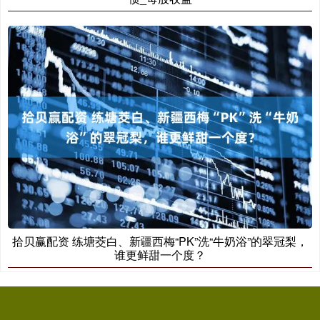
拾贝赢配资 练塘茭白、新疆西梅“PK”洗“牛奶浴”的翠冠梨，
谁更鲜甜一个度？