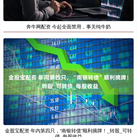
奔牛网配资 今起全面禁用，事关纯牛奶
金股宝配资 年内第四只，“南银转债”顺利摘牌！_转股_可转
债_每股收益