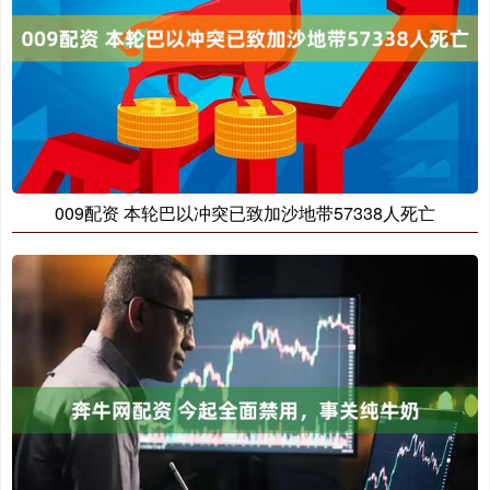
009配资 本轮巴以冲突已致加沙地带57338人死亡