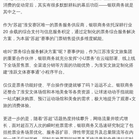
消费的促动背后，其实有很多默默耕耘的幕后功臣——银联商务就是
其中之一。
作为“苏超”淮安赛区唯一的票务服务供应商，银联商务依托深耕行业
20 余载的综合支付与信息服务积淀，通过定制化的票务综合服务解决
方案，为本届“苏超”赛事的门票销售提供多维度赋能。
啥叫“票务综合服务解决方案”呢？赛事伊始，作为江苏淮安文旅集团
的重要合作伙伴，银联商务就充分发挥“小U票务”在云端部署、线上线
下全场景售票、全渠道分销等方面的功能优势，为淮安文旅定制化搭
建“淮跃文体赛事通”小程序平台。
仅仅是票务功能好使、平台操作便捷就够了吗？远远不止。银联商务
还整合了淮安文体场馆和本地美食等各类资源，让球迷动动手指就能
一站式解决购票、预订运动场馆和美食的需求，极大地提升了观赛+文
旅的消费体验。
更进一步的是，随着“苏超”话题热度持续攀升，网络流量井喷式增
长，面对超百万人次的瞬时抢票需求，银联商务又迅速研究制定了包
括抢票业务场景优化、服务器扩容、弹性带宽提升及总量限流等在内
的一揽子应对策略，同时在抢票期间对票务系统流量和负载进行实时