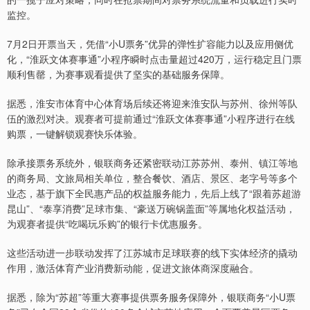
监控。
7月2日开票当天，凭借“小U票务”优异的弹性扩容能力以及应用侧优
化，“淮跃文体赛事通”小程序瞬时点击量超过420万，运行稳定且门票
顺利售罄，为赛事观看提供了坚实的基础服务保障。
据悉，淮安市体育中心体育场后续还将迎来淮安队与苏州、徐州等队
伍的激烈对决。观赛者可提前通过“淮跃文体赛事通”小程序进行在线
购票，一键解锁观赛快乐体验。
除承接票务系统外，银联商务还紧密联动江苏苏州、泰州、镇江等地
的商务局、文旅局相关单位，整合餐饮、酒店、景区、老字号等多个
业态，基于旗下全民惠产品的权益服务能力，先后上线了“跟着苏超游
昆山”、“泰享消费”足球市集、“豪送万碗锅盖面”等属地化权益活动，
为观赛者提供“吃喝玩乐购”的银行卡优惠服务。
这些活动进一步联动发挥了江苏城市足球联赛的线下实体经济的撬动
作用，激活体育产业消费新动能，促进文旅体商深度融合。
据悉，除为“苏超”等重大赛事提供票务服务保障外，银联商务“小U票