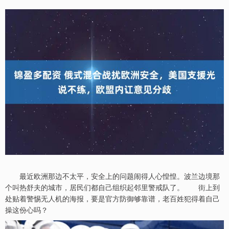
最近欧洲那边不太平，安全上的问题闹得人心惶惶。波兰边境那
个叫热舒夫的城市，居民们都自己组织起邻里警戒队了。 街上到
处贴着警惕无人机的海报，要是官方防御够靠谱，老百姓犯得着自己
操这份心吗？