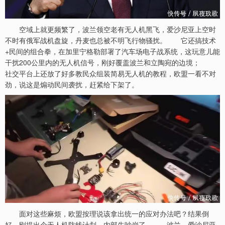
空域上就更频繁了，波兰领空老有无人机黑飞，爱沙尼亚上空时
不时有俄军战机盘旋，丹麦也总被不明飞行物骚扰。 它还搞技术
+民间的组合拳，在加里宁格勒部署了汽车场电子战系统，这玩意儿能
干扰200公里内的无人机信号，刚好覆盖波兰和立陶宛的边境；
社交平台上还放了好多教民众组装简易无人机的教程，欧盟一看不对
劲，说这是煽动民间袭扰，赶紧给下架了。
面对这些麻烦，欧盟按理说该拿出统一的应对办法吧？结果倒
好，刚提出个无人机防线计划，内部先吵崩了。 波兰、爱沙尼亚