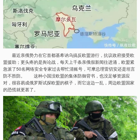
最近亲俄势力在它首都基希讷乌搞反欧盟游行，抗议政府接受欧
盟援助；更头疼的是舆论战，每天上千条亲俄假新闻往进涌，欧盟紧
急派了50名网络安全专家过去帮忙清账号，可摩总理雷切安还是坦言
防不胜防。 这种小国没欧盟的集体防御背书，也没足够资源应
对，很容易成俄罗斯试探欧盟的棋子，而它这边一乱，周边欧盟国家
的恐慌就更甚了。