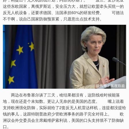
这些东欧国家，离俄罗斯近，安全压力大，就想让欧盟牵头买统一的
反无人机设备，还要求德国、法国承担60%的研发经费。 可德法
不干啊，说自己国家防御预算紧，只愿意出点技术支持。
两边在布鲁塞尔谈了三天，啥结果都没有，这防线啥时候能落
地，现在还是个未知数。更让人无奈的是美国的态度。 嘴上说着
支持欧洲强化防御，实际就给了2套反无人机雷达样机，连提都没提给
钱的事儿，这跟特朗普政府少管欧洲事务的路子完全对得上。 欧
洲议会外交委员会主席戴维萨索利说，美国的口头支持填不了防御缺
口。