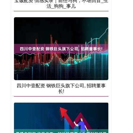
宝诚配资 情感实录｜前任与狗，不堪回首_生
活_狗狗_事儿
四川中壹配资 钢铁巨头旗下公司, 招聘董事
长!