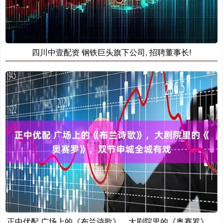
四川中壹配资 钢铁巨头旗下公司, 招聘董事长!
正中优配 广场上的《布兰诗歌》，大剧院里的《奥赛罗》，