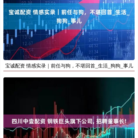
宝诚配资 情感实录｜前任与狗，不堪回首_生活_狗狗_事儿