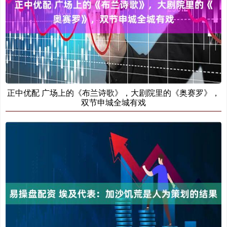
正中优配 广场上的《布兰诗歌》，大剧院里的《奥赛罗》，
双节申城全城有戏