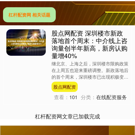
杠杆配资网 相关话题
股点网配资 深圳楼市新政
落地首个周末：中介线上咨
询量创半年新高，新房认购
量增40%
继北京、上海之后，深圳楼市限购政策
在上周五也迎来重磅调整。新政落地后
的首个周末，深圳楼市已出现积极变
化，无论是机构线上咨询量还是带看量
股点网配资
都有显著增加。深圳贝壳研究....
查看：
101
分类：
在线配资服务
杠杆配资网文章已加载完成